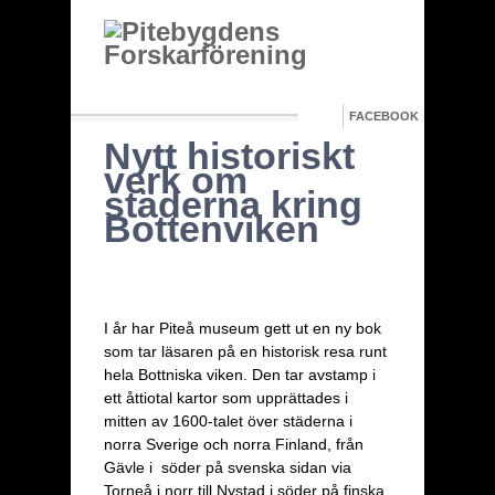
FACEBOOK
Nytt historiskt
verk om
städerna kring
Bottenviken
I år har Piteå museum gett ut en ny bok
som tar läsaren på en historisk resa runt
hela Bottniska viken. Den tar avstamp i
ett åttiotal kartor som upprättades i
mitten av 1600-talet över städerna i
norra Sverige och norra Finland, från
Gävle i söder på svenska sidan via
Torneå i norr till Nystad i söder på finska