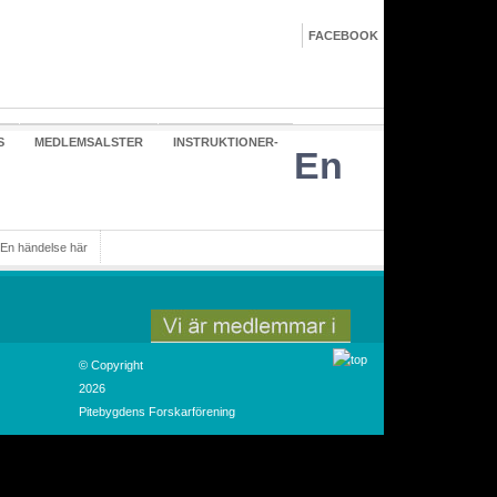
FACEBOOK
S
MEDLEMSALSTER
INSTRUKTIONER-
En
En händelse här
© Copyright
ng
2026
Pitebygdens Forskarförening