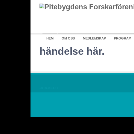
HEM
OM OSS
MEDLEMSKAP
PROGRAM
händelse här.
En händelse här
2018-03-13
/
En händelse här. En händelse här. En händelse hä
händelse här. En händelse här. En händelse här.