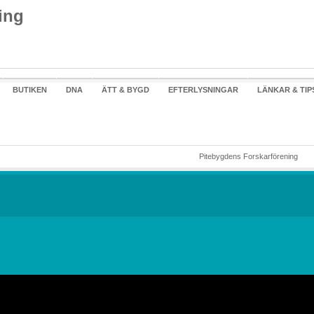
BUTIKEN
DNA
ÄTT & BYGD
EFTERLYSNINGAR
LÄNKAR & TIP
Pitebygdens Forskarförening
Pitebygdens
Forskarföreni
r. En händelse här. En händelse här. En
En Förening med Piteanor